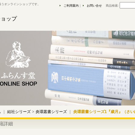
扱うオンラインショップです。
ご利用案内
｜
お問い合せ
商品検索
:
ショップ
ム
｜
結社シリーズ
>
炎環叢書シリーズ
｜
炎環叢書シリーズ1『歳月』（さい
籍詳細