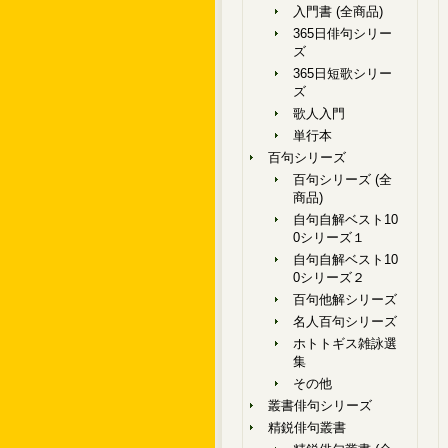
入門書 (全商品)
365日俳句シリー
ズ
365日短歌シリー
ズ
歌人入門
単行本
百句シリーズ
百句シリーズ (全
商品)
自句自解ベスト10
0シリーズ１
自句自解ベスト10
0シリーズ２
百句他解シリーズ
名人百句シリーズ
ホトトギス雑詠選
集
その他
叢書俳句シリーズ
精鋭俳句叢書