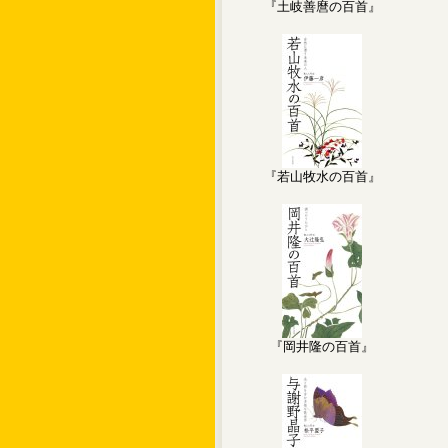
『土岐善麿の百首』
『若山牧水の百首』
『岡井隆の百首』