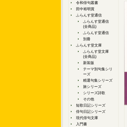
令和俳句叢書
田中裕明賞
ふらんす堂通信
ふらんす堂通信
(全商品)
ふらんす堂通信
別冊
ふらんす堂文庫
ふらんす堂文庫
(全商品)
新装版
テーマ別句集シリ
ーズ
精選句集シリーズ
旅シリーズ
シリーズ詩歌
その他
短歌日記シリーズ
俳句日記シリーズ
現代俳句文庫
入門書