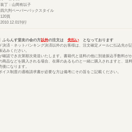
装丁：山岡有以子
四六判ペーパーバックスタイル
120頁
2010.12.01刊行
】ふらんす堂友の会の方
以外
の注文は
先払い
となっております
ド決済・ネットバンキング決済以外のお客様は、注文確定メールに払込先が
振込みください。
が確認でき次第順次発送いたします。書籍代と送料の他に別途振込手数料が
の商品などを購入される場合、在庫のあるものと一緒に購入されますと、送
売後になります。
ボイス制度の適格請求書が必要な方は備考にその旨をご記載ください。