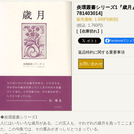
炎環叢書シリーズ1『歳月
781403014
]
販売価格
:
1,600円
(税別)
(税込
:
1,760円
)
[【在庫切れ】]
Facebookでシェ
返品特約に関する重要事項
◆炎環叢書シリーズ1
人にはいろいろな歳月がある。この五人も、それぞれの歳月を負ってここま
た。この句集では、その重みがぎっしりとつまっている。