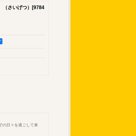
』（さいげつ）
[
9784
ア
での日々を過ごして来