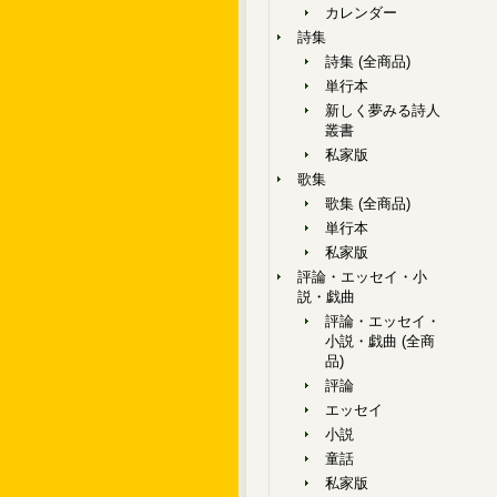
カレンダー
詩集
詩集 (全商品)
単行本
新しく夢みる詩人
叢書
私家版
歌集
歌集 (全商品)
単行本
私家版
評論・エッセイ・小
説・戯曲
評論・エッセイ・
小説・戯曲 (全商
品)
評論
エッセイ
小説
童話
私家版