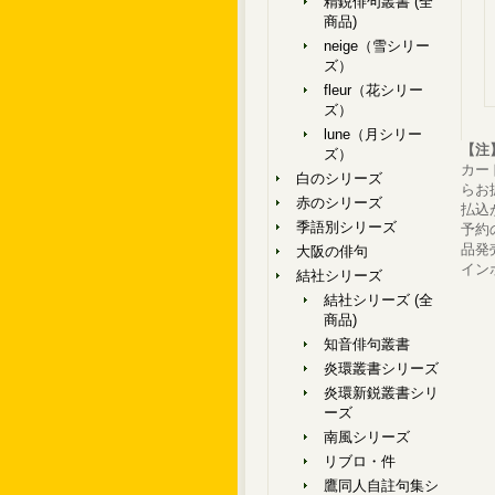
精鋭俳句叢書 (全
商品)
neige（雪シリー
ズ）
fleur（花シリー
ズ）
lune（月シリー
【注
ズ）
カー
白のシリーズ
らお
赤のシリーズ
払込
季語別シリーズ
予約
品発
大阪の俳句
イン
結社シリーズ
結社シリーズ (全
商品)
知音俳句叢書
炎環叢書シリーズ
炎環新鋭叢書シリ
ーズ
南風シリーズ
リブロ・件
鷹同人自註句集シ