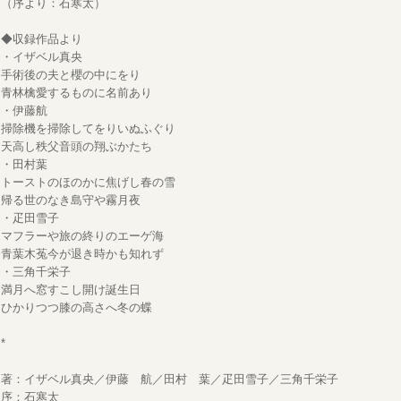
（序より：石寒太）
◆収録作品より
・イザベル真央
手術後の夫と櫻の中にをり
青林檎愛するものに名前あり
・伊藤航
掃除機を掃除してをりいぬふぐり
天高し秩父音頭の翔ぶかたち
・田村葉
トーストのほのかに焦げし春の雪
帰る世のなき島守や霧月夜
・疋田雪子
マフラーや旅の終りのエーゲ海
青葉木菟今が退き時かも知れず
・三角千栄子
満月へ窓すこし開け誕生日
ひかりつつ膝の高さへ冬の蝶
*
著：イザベル真央／伊藤 航／田村 葉／疋田雪子／三角千栄子
序：石寒太