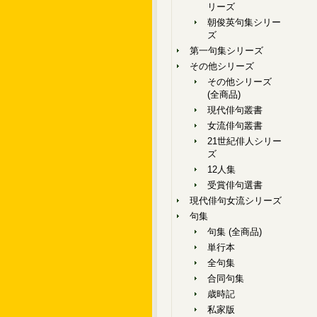
リーズ
朝俊英句集シリー
ズ
第一句集シリーズ
その他シリーズ
その他シリーズ
(全商品)
現代俳句叢書
女流俳句叢書
21世紀俳人シリー
ズ
12人集
受賞俳句選書
現代俳句女流シリーズ
句集
句集 (全商品)
単行本
全句集
合同句集
歳時記
私家版