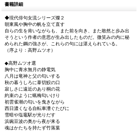
書籍詳細
◆現代俳句女流シリーズ燦２
朝東風や胸中の帆を立て直す
自らの生を肯いながらも、また前を向き、また敢然と歩み出
そうという作者の意思が生み出したものだ。微笑みの内に秘
められた鋼の強さが、これらの句には湛えられている。
（序より：高野ムツオ）
◆高野ムツオ選
胸中に青水無月の静電気
八月は竜神と父の匂いする
秋の暮うしろに葦切鮫の口
寂しさに遠近のあり桐の花
約束のように蝋梅匂いけり
初雲雀潮の匂いを曳きながら
西日濃くなる自転車漕ぐたびに
雪暗や塩竈駅が光りだす
浜豌豆波の奥から夜が来る
魂はかたちを持たず竹落葉