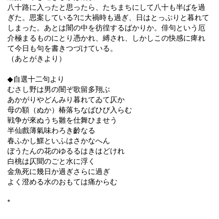
八十路に入ったと思ったら、たちまちにして八十も半ばを過
ぎた。思案している?に大禍時も過ぎ、日はとっぷりと暮れて
しまった。あとは闇の中を彷徨するばかりか。俳句という厄
介極まるものにとり憑かれ、縛され、しかしこの快感に痺れ
て今日も句を書きつづけている。
（あとがきより）
◆自選十二句より
むさし野は男の闇ぞ歌留多翔ぶ
あかがりやどんみり暮れてゐて仄か
母の額（ぬか）椿落ちなばひび入らむ
戦争が來ぬうち雛を仕舞ひませう
半仙戲薄氣味わろき齡なる
春ふかし鰥といふはさかなへん
ぼうたんの花のゆるるはきはどけれ
白桃は仄聞のごと水に浮く
金魚死に幾日か過ぎさらに過ぎ
よく澄める水のおもては痛からむ
*