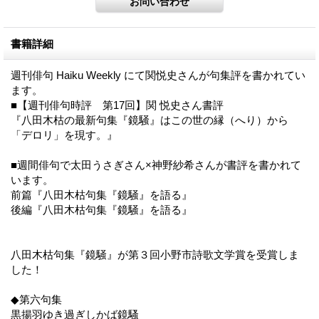
書籍詳細
週刊俳句 Haiku Weekly にて関悦史さんが句集評を書かれてい
ます。
■【週刊俳句時評 第17回】関 悦史さん書評
『八田木枯の最新句集『鏡騒』はこの世の縁（へり）から
「デロリ」を現す。』
■週間俳句で太田うさぎさん×神野紗希さんが書評を書かれて
います。
前篇『八田木枯句集『鏡騒』を語る』
後編『八田木枯句集『鏡騒』を語る』
八田木枯句集『鏡騒』が第３回小野市詩歌文学賞を受賞しま
した！
◆第六句集
黒揚羽ゆき過ぎしかば鏡騷