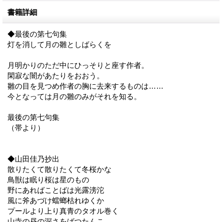
書籍詳細
◆最後の第七句集
灯を消して月の雛としばらくを
月明かりのただ中にひっそりと座す作者。
閑寂な闇があたりをおおう。
雛の目を見つめ作者の胸に去来するものは……
今となっては月の雛のみがそれを知る。
最後の第七句集
（帯より）
◆山田佳乃抄出
散りたくて散りたくて冬桜かな
鳥獣は眠り桜は星のもの
野にあればことばは光露滂沱
風に斧あづけ蟷螂枯れゆくか
プールより上り真青のタオル巻く
山寺の昼の深さをばつたんこ