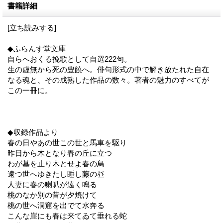
書籍詳細
[立ち読みする]
◆ふらんす堂文庫
自らへおくる挽歌として自選222句。
生の虚無から死の豊饒へ。俳句形式の中で解き放たれた自在
なる魂と、その成熟した作品の数々。著者の魅力のすべてが
この一冊に。
◆収録作品より
春の日やあの世この世と馬車を駆り
昨日から木となり春の丘に立つ
わが墓を止り木とせよ春の鳥
遠つ世へゆきたし睡し藤の昼
人妻に春の喇叭が遠く鳴る
桃のなか別の昔が夕焼けて
桃の世へ洞窟を出でて水奔る
こんな崖にも春は来てゐて垂れる蛇