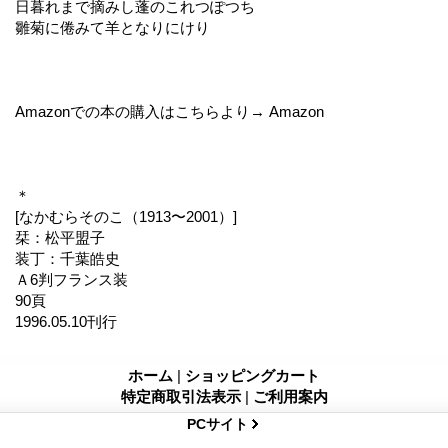
日暮れまで摘みし蓬のこれつぽつち
雛菊に倦みて羊となりにけり
Amazonでの本の購入はこちらより→ Amazon
＊
[なかむらそのこ（1913〜2001）]
栞：松平盟子
装丁：千葉皓史
Ａ6判フランス装
90頁
1996.05.10刊行
ホーム
|
ショッピングカート
特定商取引法表示
|
ご利用案内
PCサイト