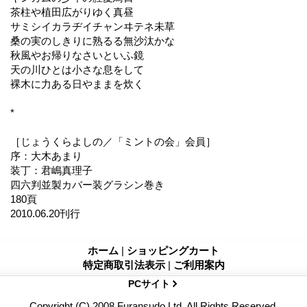
茶柱や植田広がりゆく真昼
サミシイカラヂイチャンヰテネ未草
桑の実のしきりに熟るる無沙汰かな
秋風やお帰りなさいといふ鏡
天の川ひとは小さな息をして
裸木に力ある日やままを炊く
*
［じょうくらよしの／「ミントの会」会員］
序：大木あまり
装丁：君嶋真理子
四六判並製カバー装グラシン巻き
180頁
2010.06.20刊行
ホーム
|
ショッピングカート
特定商取引法表示
|
ご利用案内
PCサイト
Copyright (C) 2008 Furansudo Ltd. All Rights Reserved.