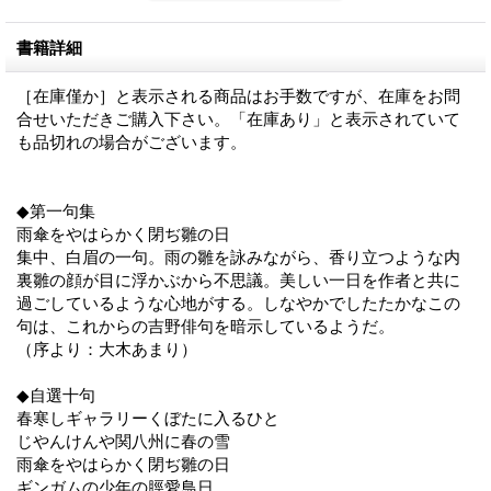
書籍詳細
［在庫僅か］と表示される商品はお手数ですが、在庫をお問
合せいただきご購入下さい。「在庫あり」と表示されていて
も品切れの場合がございます。
◆第一句集
雨傘をやはらかく閉ぢ雛の日
集中、白眉の一句。雨の雛を詠みながら、香り立つような内
裏雛の顔が目に浮かぶから不思議。美しい一日を作者と共に
過ごしているような心地がする。しなやかでしたたかなこの
句は、これからの吉野俳句を暗示しているようだ。
（序より：大木あまり）
◆自選十句
春寒しギャラリーくぼたに入るひと
じやんけんや関八州に春の雪
雨傘をやはらかく閉ぢ雛の日
ギンガムの少年の脛愛鳥日