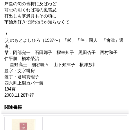
犀星の句の青梅に及ばねど
翁忌の明くれば霜の嵐雪忌
打出しも寒満月もその頃に
宇治氷好きで詩のほか知らなくて
＊
[えのもとよしひろ（1937〜）「杉」「件」同人 「會津」選
者］
栞：阿部完一 石田郷子 櫂未知子 黒田杏子 西村和子
仁平勝 橋本榮治
星野高士 細谷喨々 山下知津子 横澤放川
題字：文字耕房
装丁：君嶋真理子
四六判上製カバー装
194頁
2008.11.28刊行
関連書籍