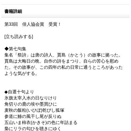
書籍詳細
第33回 俳人協会賞 受賞！
[立ち読みする]
◆第七句集
集名「祭詩」は唐の詩人、賈島（かとう）の故事に拠った。
賈島は大晦日の晩、自作の詩をまつり、自らの苦心を慰め
た。その故事が、この四年の私の日常に通うところがあった
ような気がする。
◆自選十句より
氷旗太宰入水の日なりけり
角切りの鹿の埃や墨買ひに
麦秋の飯粒(いひぼ)乾びし狐塚
参道に鯵の風干し尾が反りぬ
五山いま柿衣(かきそ)の色に年詰まる
梟にリラの匂ひを聴きにゆく