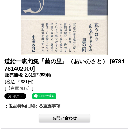
道給一恵句集『藍の里』（あいのさと）
[9784
781402000]
販売価格
:
2,619円
(税別)
(税込
:
2,881円
)
[【在庫切れ】]
返品特約に関する重要事項