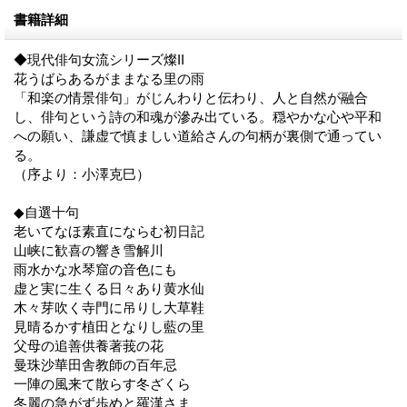
書籍詳細
◆現代俳句女流シリーズ燦II
花うばらあるがままなる里の雨
「和楽の情景俳句」がじんわりと伝わり、人と自然が融合
し、俳句という詩の和魂が滲み出ている。穏やかな心や平和
への願い、謙虚で慎ましい道給さんの句柄が裏側で通ってい
る。
（序より：小澤克巳）
◆自選十句
老いてなほ素直にならむ初日記
山峡に歓喜の響き雪解川
雨水かな水琴窟の音色にも
虚と実に生くる日々あり黄水仙
木々芽吹く寺門に吊りし大草鞋
見晴るかす植田となりし藍の里
父母の追善供養著莪の花
曼珠沙華田舎教師の百年忌
一陣の風来て散らす冬ざくら
冬麗の急がず歩めと羅漢さま