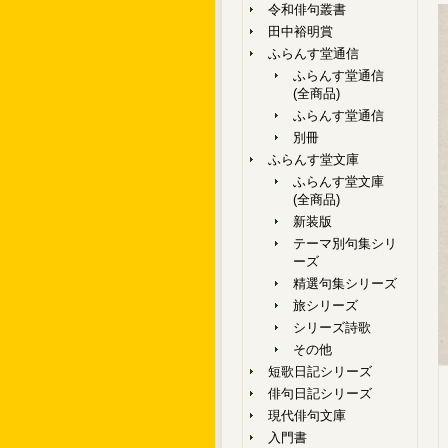
令和俳句叢書
田中裕明賞
ふらんす堂通信
ふらんす堂通信
(全商品)
ふらんす堂通信
別冊
ふらんす堂文庫
ふらんす堂文庫
(全商品)
新装版
テーマ別句集シリ
ーズ
精選句集シリーズ
旅シリーズ
シリーズ詩歌
その他
短歌日記シリーズ
俳句日記シリーズ
現代俳句文庫
入門書