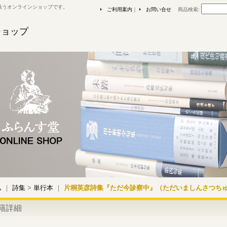
扱うオンラインショップです。
ご利用案内
｜
お問い合せ
商品検索
:
ショップ
ム
｜
詩集
>
単行本
｜
片桐英彦詩集『ただ今診察中』（ただいましんさつち
籍詳細