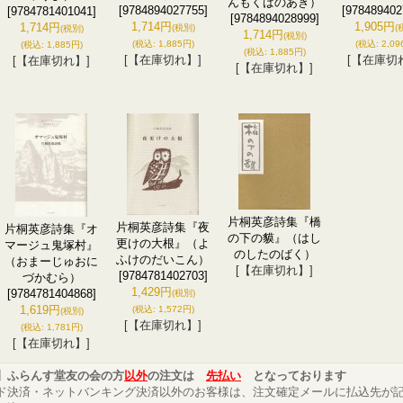
んもくばのあき）
[9784894027755]
[978489402
[9784781401041]
[9784894028999]
1,714円
1,905円
1,714円
(税別)
(
(税別)
1,714円
(税別)
(税込
:
1,885円)
(税込
:
2,09
(税込
:
1,885円)
(税込
:
1,885円)
[【在庫切れ】]
[【在庫切
[【在庫切れ】]
[【在庫切れ】]
片桐英彦詩集『橋
片桐英彦詩集『夜
片桐英彦詩集『オ
の下の貘』（はし
更けの大根』（よ
マージュ鬼塚村』
のしたのばく）
ふけのだいこん）
（おまーじゅおに
[【在庫切れ】]
[9784781402703]
づかむら）
1,429円
[9784781404868]
(税別)
1,619円
(税込
:
1,572円)
(税別)
[【在庫切れ】]
(税込
:
1,781円)
[【在庫切れ】]
】ふらんす堂友の会の方
以外
の注文は
先払い
となっております
ド決済・ネットバンキング決済以外のお客様は、注文確定メールに払込先が