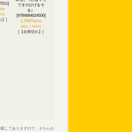
7011]
てすのひげをそ
税別)
る）
6円)
[9784894024500]
れ】]
1,500円
(税別)
(税込
:
1,650円)
[【在庫切れ】]
記載してありますので、そちらか