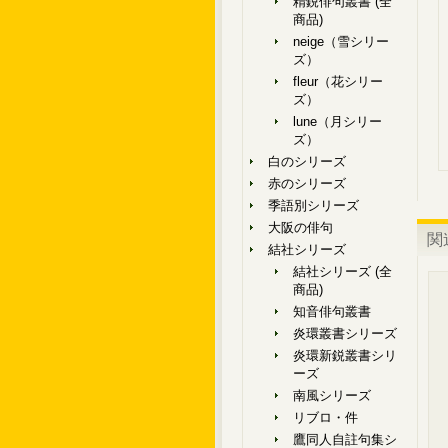
精鋭俳句叢書 (全
商品)
neige（雪シリー
ズ）
fleur（花シリー
ズ）
lune（月シリー
ズ）
白のシリーズ
赤のシリーズ
季語別シリーズ
大阪の俳句
関
結社シリーズ
結社シリーズ (全
商品)
知音俳句叢書
炎環叢書シリーズ
炎環新鋭叢書シリ
ーズ
南風シリーズ
リブロ・件
鷹同人自註句集シ