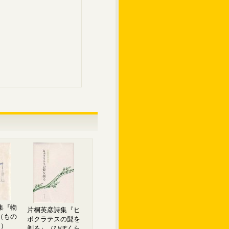
集『物
片桐英彦詩集『ヒ
（もの
ポクラテスの髭を
ち）
剃る』（ひぽくら