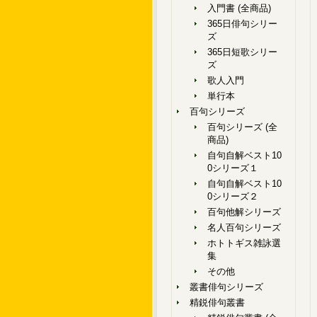
入門書 (全商品)
365日俳句シリー
ズ
365日短歌シリー
ズ
歌人入門
単行本
百句シリーズ
百句シリーズ (全
商品)
自句自解ベスト10
0シリーズ１
自句自解ベスト10
0シリーズ２
百句他解シリーズ
名人百句シリーズ
ホトトギス雑詠選
集
その他
叢書俳句シリーズ
精鋭俳句叢書