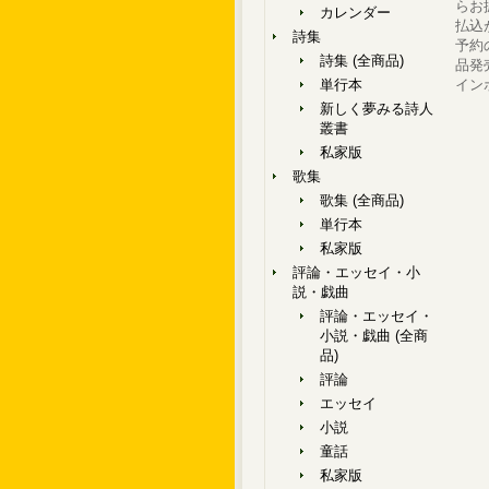
らお
カレンダー
払込
詩集
予約
詩集 (全商品)
品発
単行本
イン
新しく夢みる詩人
叢書
私家版
歌集
歌集 (全商品)
単行本
私家版
評論・エッセイ・小
説・戯曲
評論・エッセイ・
小説・戯曲 (全商
品)
評論
エッセイ
小説
童話
私家版