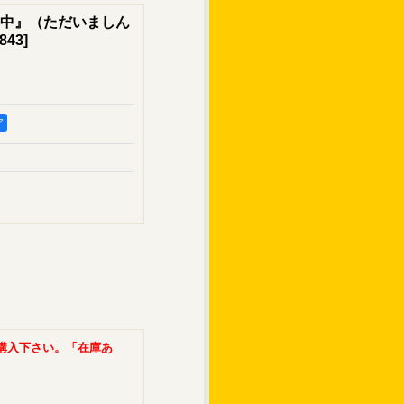
中』（ただいましん
843
]
ア
購入下さい。「在庫あ