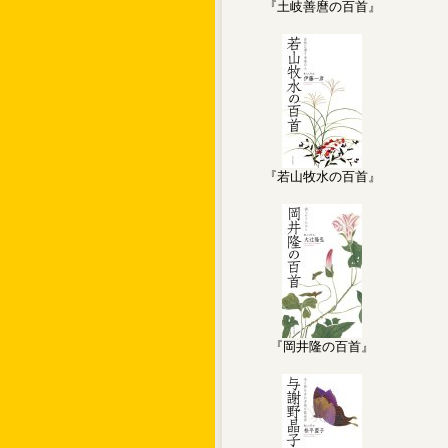
『土岐善麿の百首』
『若山牧水の百首』
『岡井隆の百首』