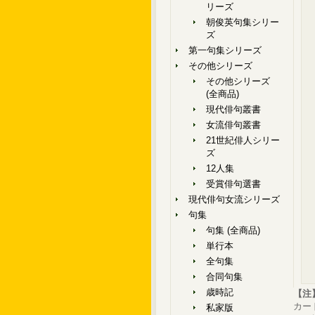
リーズ
朝俊英句集シリー
ズ
第一句集シリーズ
その他シリーズ
その他シリーズ
(全商品)
現代俳句叢書
女流俳句叢書
21世紀俳人シリー
ズ
12人集
受賞俳句選書
現代俳句女流シリーズ
句集
句集 (全商品)
単行本
全句集
合同句集
歳時記
【注
カー
私家版