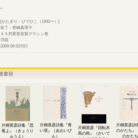
*
[かたぎり・ひでひこ（1942〜）]
装丁：君嶋真理子
Ａ５判変形並製グラシン巻
78頁
2009.08.02刊行
連書籍
片桐英彦詩集『青
片桐英彦詩
片桐英彦詩集『恐
片桐英彦『回転木
い壜』（あおいび
のかたち』
竜よ』（きょうり
馬の秋』（かいて
ん）
のかた
ゅうよ）