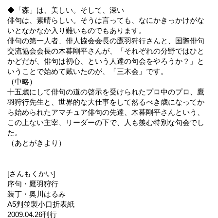
◆「森」は、美しい。そして、深い
俳句は、素晴らしい。そうは言っても、なにかきっかけがな
いとなかなか入り難いものでもあります。
俳句の第一人者、俳人協会会長の鷹羽狩行さんと、国際俳句
交流協会会長の木暮剛平さんが、「それぞれの分野ではひと
かどだが、俳句は初心、という人達の句会をやろうか？」と
いうことで始めて戴いたのが、「三木会」です。
（中略）
十五歳にして俳句の道の啓示を受けられたプロ中のプロ、鷹
羽狩行先生と、世界的な大仕事をして然るべき歳になってか
ら始められたアマチュア俳句の先達、木暮剛平さんという、
この上ない主宰、リーダーの下で、人も羨む特別な句会でし
た。
（あとがきより）
[さんもくかい]
序句・鷹羽狩行
装丁・奥川はるみ
A5判並製小口折表紙
2009.04.26刊行