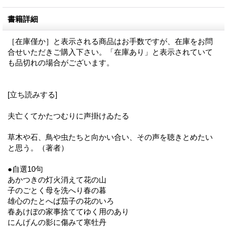
書籍詳細
［在庫僅か］と表示される商品はお手数ですが、在庫をお問
合せいただきご購入下さい。「在庫あり」と表示されていて
も品切れの場合がございます。
[立ち読みする]
夫亡くてかたつむりに声掛けゐたる
草木や石、鳥や虫たちと向かい合い、その声を聴きとめたい
と思う。（著者）
●自選10句
あかつきの灯火消えて花の山
子のごとく母を洗へり春の暮
雄心のたとへば茄子の花のいろ
春あけぼの家事捨ててゆく用のあり
にんげんの影に傷みて寒牡丹