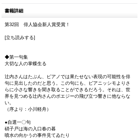
書籍詳細
第32回 俳人協会新人賞受賞！
[立ち読みする]
◆第一句集
大切な人の掌蝶生る
辻内さんはたぶん、ピアノでは果たせない表現の可能性を俳
句に見出したのだと思う。この句にも、ピアニッシモよりさ
らに小さな響きを聞き取ることができるだろう。それは、世
界を見つめる辻内さんのポエジーの飛び立つ響きに他ならな
い。
（序より：小川軽舟）
●自選一〇句
硝子戸は海の入口春の暮
噴水の向かうの事件見てゐたり