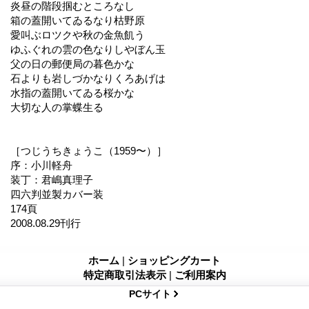
炎昼の階段掴むところなし
箱の蓋開いてゐるなり枯野原
愛叫ぶロツクや秋の金魚飢う
ゆふぐれの雲の色なりしやぼん玉
父の日の郵便局の暮色かな
石よりも岩しづかなりくろあげは
水指の蓋開いてゐる桜かな
大切な人の掌蝶生る
［つじうちきょうこ（1959〜）］
序：小川軽舟
装丁：君嶋真理子
四六判並製カバー装
174頁
2008.08.29刊行
ホーム
|
ショッピングカート
特定商取引法表示
|
ご利用案内
PCサイト