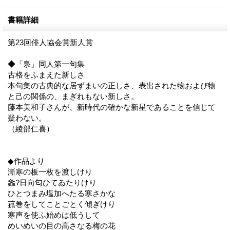
書籍詳細
第23回俳人協会賞新人賞
◆「泉」同人第一句集
古格をふまえた新しさ
本句集の古典的な居ずまいの正しさ、表出された物および物
と己の関係の、まぎれもない新しさ。
藤本美和子さんが、新時代の確かな新星であることを信じて
疑わない。
（綾部仁喜）
◆作品より
漸寒の板一枚を渡しけり
螽?日向匂ひてゐたりけり
ひとつまみ塩加へたる寒さかな
菰巻をしてことごとく傾ぎけり
寒声を使ふ始めは低うして
めいめいの目の高さなる梅の花