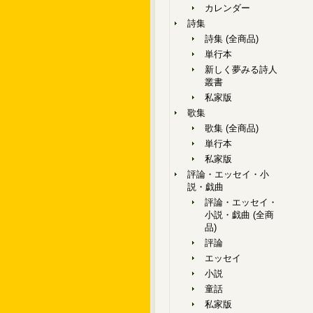
カレンダー
詩集
詩集 (全商品)
単行本
新しく夢みる詩人
叢書
私家版
歌集
歌集 (全商品)
単行本
私家版
評論・エッセイ・小
説・戯曲
評論・エッセイ・
小説・戯曲 (全商
品)
評論
エッセイ
小説
童話
私家版