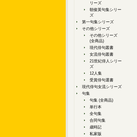
リーズ
朝俊英句集シリー
ズ
第一句集シリーズ
その他シリーズ
その他シリーズ
(全商品)
現代俳句叢書
女流俳句叢書
21世紀俳人シリー
ズ
12人集
受賞俳句選書
現代俳句女流シリーズ
句集
句集 (全商品)
単行本
全句集
合同句集
歳時記
私家版