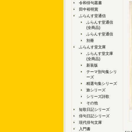
令和俳句叢書
田中裕明賞
ふらんす堂通信
ふらんす堂通信
(全商品)
ふらんす堂通信
別冊
ふらんす堂文庫
ふらんす堂文庫
(全商品)
新装版
テーマ別句集シリ
ーズ
精選句集シリーズ
旅シリーズ
シリーズ詩歌
その他
短歌日記シリーズ
俳句日記シリーズ
現代俳句文庫
入門書