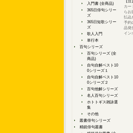
【注
入門書 (全商品)
カー
365日俳句シリー
らお
ズ
払込
365日短歌シリー
予約
ズ
品発
イン
歌人入門
単行本
百句シリーズ
百句シリーズ (全
商品)
自句自解ベスト10
0シリーズ１
自句自解ベスト10
0シリーズ２
百句他解シリーズ
名人百句シリーズ
ホトトギス雑詠選
集
その他
叢書俳句シリーズ
精鋭俳句叢書