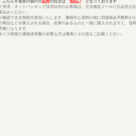
】ふらんす堂友の会の方
以外
の注文は
先払い
となっております
ド決済・ネットバンキング決済以外のお客様は、注文確定メールに払込先が
振込みください。
が確認でき次第順次発送いたします。書籍代と送料の他に別途振込手数料が
の商品などを購入される場合、在庫のあるものと一緒に購入されますと、送
売後になります。
ボイス制度の適格請求書が必要な方は備考にその旨をご記載ください。