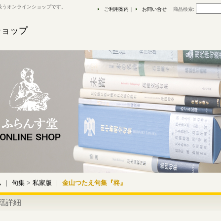
扱うオンラインショップです。
ご利用案内
｜
お問い合せ
商品検索
:
ショップ
ム
｜
句集
>
私家版
｜
金山つたえ句集『柊』
籍詳細