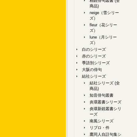
精鋭俳句叢書 (全
商品)
neige（雪シリー
ズ）
fleur（花シリー
ズ）
lune（月シリー
ズ）
白のシリーズ
赤のシリーズ
季語別シリーズ
大阪の俳句
結社シリーズ
結社シリーズ (全
商品)
知音俳句叢書
炎環叢書シリーズ
炎環新鋭叢書シリ
ーズ
南風シリーズ
リブロ・件
鷹同人自註句集シ