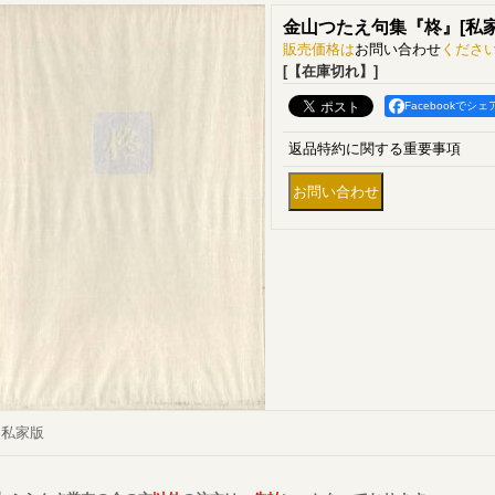
金山つたえ句集『柊』
[
私
販売価格は
お問い合わせ
くださ
[【在庫切れ】]
Facebookでシェ
返品特約に関する重要事項
私家版