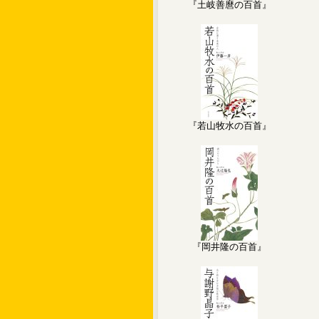
『土岐善麿の百首』
『若山牧水の百首』
『岡井隆の百首』