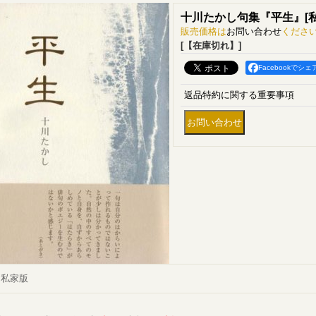
十川たかし句集『平生』
[
販売価格は
お問い合わせ
くださ
[【在庫切れ】]
Facebookでシェ
返品特約に関する重要事項
私家版