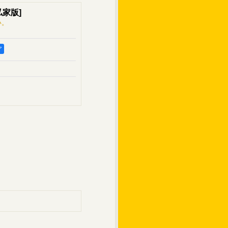
私家版
]
い。
ア