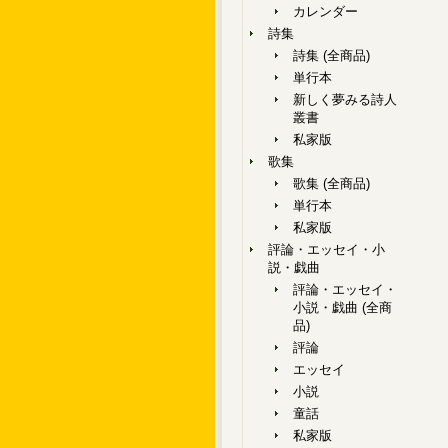
カレンダー
詩集
詩集 (全商品)
単行本
新しく夢みる詩人
叢書
私家版
歌集
歌集 (全商品)
単行本
私家版
評論・エッセイ・小
説・戯曲
評論・エッセイ・
小説・戯曲 (全商
品)
評論
エッセイ
小説
童話
私家版