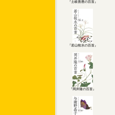
『土岐善麿の百首』
『若山牧水の百首』
『岡井隆の百首』