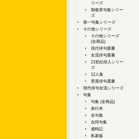
リーズ
朝俊英句集シリー
ズ
第一句集シリーズ
その他シリーズ
その他シリーズ
(全商品)
現代俳句叢書
女流俳句叢書
21世紀俳人シリー
ズ
12人集
受賞俳句選書
現代俳句女流シリーズ
句集
句集 (全商品)
単行本
全句集
合同句集
歳時記
私家版