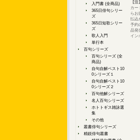
【注
入門書 (全商品)
カー
365日俳句シリー
らお
ズ
払込
365日短歌シリー
予約
ズ
品発
歌人入門
イン
単行本
百句シリーズ
百句シリーズ (全
商品)
自句自解ベスト10
0シリーズ１
自句自解ベスト10
0シリーズ２
百句他解シリーズ
名人百句シリーズ
ホトトギス雑詠選
集
その他
叢書俳句シリーズ
精鋭俳句叢書