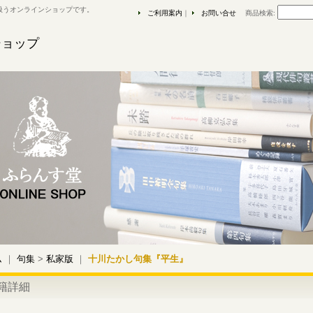
扱うオンラインショップです。
ご利用案内
｜
お問い合せ
商品検索
:
ショップ
ム
｜
句集
>
私家版
｜
十川たかし句集『平生』
籍詳細