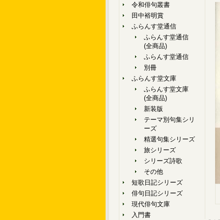
令和俳句叢書
田中裕明賞
ふらんす堂通信
ふらんす堂通信
(全商品)
ふらんす堂通信
別冊
ふらんす堂文庫
ふらんす堂文庫
(全商品)
新装版
テーマ別句集シリ
ーズ
精選句集シリーズ
旅シリーズ
シリーズ詩歌
その他
短歌日記シリーズ
俳句日記シリーズ
現代俳句文庫
入門書