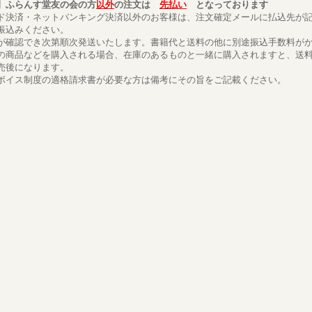
】ふらんす堂友の会の方
以外
の注文は
先払い
となっております
ド決済・ネットバンキング決済以外のお客様は、注文確定メールに払込先が
振込みください。
が確認でき次第順次発送いたします。書籍代と送料の他に別途振込手数料が
の商品などを購入される場合、在庫のあるものと一緒に購入されますと、送
売後になります。
ボイス制度の適格請求書が必要な方は備考にその旨をご記載ください。