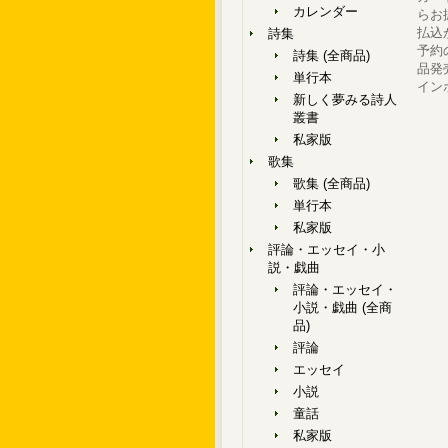
カレンダー
らお
払込
詩集
予約
詩集 (全商品)
品発
単行本
イン
新しく夢みる詩人
叢書
私家版
歌集
歌集 (全商品)
単行本
私家版
評論・エッセイ・小
説・戯曲
評論・エッセイ・
小説・戯曲 (全商
品)
評論
エッセイ
小説
童話
私家版