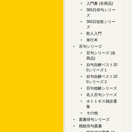
入門書 (全商品)
365日俳句シリー
ズ
365日短歌シリー
ズ
歌人入門
単行本
百句シリーズ
百句シリーズ (全
商品)
自句自解ベスト10
0シリーズ１
自句自解ベスト10
0シリーズ２
百句他解シリーズ
名人百句シリーズ
ホトトギス雑詠選
集
その他
叢書俳句シリーズ
精鋭俳句叢書