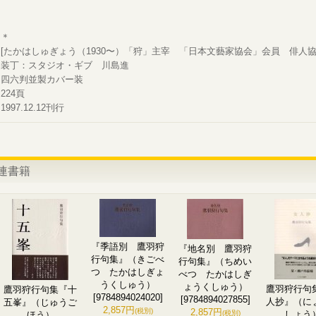
＊
[たかはしゅぎょう（1930〜）「狩」主宰 「日本文藝家協会」会員 俳人協
装丁：スタジオ・ギブ 川島進
四六判並製カバー装
224頁
1997.12.12刊行
連書籍
『季語別 鷹羽狩
『地名別 鷹羽狩
行句集』（きごべ
行句集』（ちめい
つ たかはしぎょ
べつ たかはしぎ
うくしゅう）
ょうくしゅう）
鷹羽狩行句
鷹羽狩行句集『十
[9784894024020]
[9784894027855]
人抄』（に
五峯』（じゅうご
2,857円
(税別)
2,857円
(税別)
しょう
ほう）