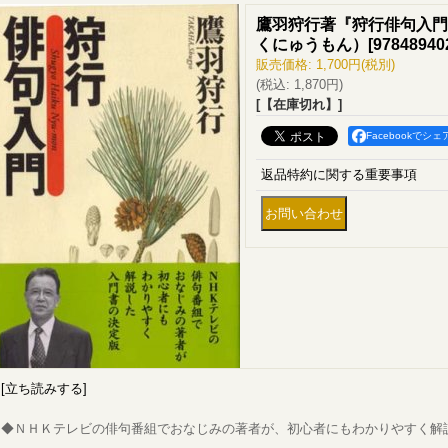
鷹羽狩行著『狩行俳句入門
くにゅうもん）
[
97848940
販売価格
:
1,700円
(税別)
(税込
:
1,870円
)
[【在庫切れ】]
Facebookでシェ
返品特約に関する重要事項
[立ち読みする]
◆ＮＨＫテレビの俳句番組でおなじみの著者が、初心者にもわかりやすく解