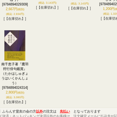
(税込
:
3,143円)
(税込
:
3,143円)
[978489402
[9784894029309]
[【在庫切れ】]
[【在庫切れ】]
1,200円
2,667円
(
(税別)
(税込
:
1,32
(税込
:
2,934円)
[【在庫切
[【在庫切れ】]
南千恵子著『鷹羽
狩行俳句鑑賞』
（たかはしゅぎょ
うはいくかんしょ
う）
[9784894024314]
2,800円
(税別)
(税込
:
3,080円)
[【在庫切れ】]
】ふらんす堂友の会の方
以外
の注文は
先払い
となっております
ド決済・ネットバンキング決済以外のお客様は、注文確定メールに払込先が