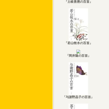
『土岐善麿の百首』
『若山牧水の百首』
『岡井隆の百首』
『与謝野晶子の百首』