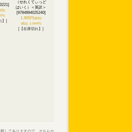
（せれくてぃっど
0221]
はいく）＜英訳＞
税別)
[9784894025240]
0円)
1,905円
(税別)
れ】]
(税込
:
2,096円)
[【在庫切れ】]
記載してありますので、そちらか