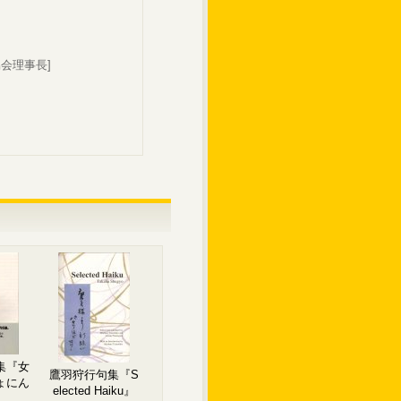
会理事長]
集『女
鷹羽狩行句集『S
ょにん
elected Haiku』
）