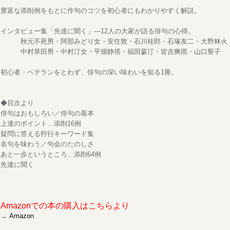
豊富な添削例をもとに作句のコツを初心者にもわかりやすく解説。
インタビュー集「先達に聞く」―12人の大家が語る俳句の心得。
秋元不死男・阿部みどり女・安住敦・石川桂郎・石塚友二・大野林火
中村草田男・中村汀女・平畑静塔・福田蓼汀・皆吉爽雨・山口誓子
初心者・ベテランをとわず、俳句の深い味わいを知る1冊。
◆目次より
俳句はおもしろい／俳句の基本
上達のポイント…添削16例
疑問に答える狩行キーワード集
名句を味わう／句会のたのしさ
あと一歩というところ…添削64例
先達に聞く
Amazonでの本の購入はこちらより
→
Amazon