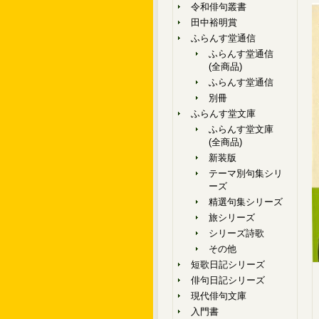
令和俳句叢書
田中裕明賞
ふらんす堂通信
ふらんす堂通信
(全商品)
ふらんす堂通信
別冊
ふらんす堂文庫
ふらんす堂文庫
(全商品)
新装版
テーマ別句集シリ
ーズ
精選句集シリーズ
旅シリーズ
シリーズ詩歌
その他
短歌日記シリーズ
俳句日記シリーズ
現代俳句文庫
入門書