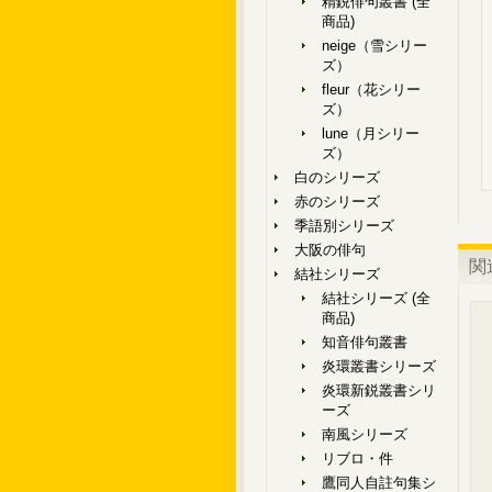
精鋭俳句叢書 (全
商品)
neige（雪シリー
ズ）
fleur（花シリー
ズ）
lune（月シリー
ズ）
白のシリーズ
赤のシリーズ
季語別シリーズ
大阪の俳句
関
結社シリーズ
結社シリーズ (全
商品)
知音俳句叢書
炎環叢書シリーズ
炎環新鋭叢書シリ
ーズ
南風シリーズ
リブロ・件
鷹同人自註句集シ