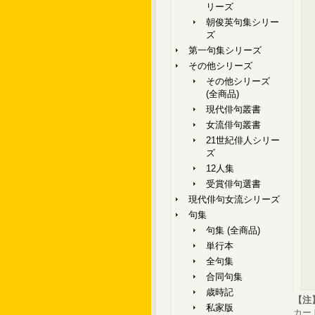
リーズ
朝俊英句集シリー
ズ
第一句集シリーズ
その他シリーズ
その他シリーズ
(全商品)
現代俳句叢書
女流俳句叢書
21世紀俳人シリー
ズ
12人集
受賞俳句選書
現代俳句女流シリーズ
句集
句集 (全商品)
単行本
全句集
合同句集
歳時記
【注
私家版
カー