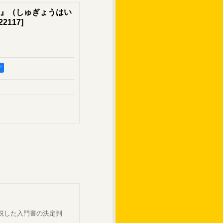
』（しゅぎょうはい
22117
]
ア
説した入門書の決定判