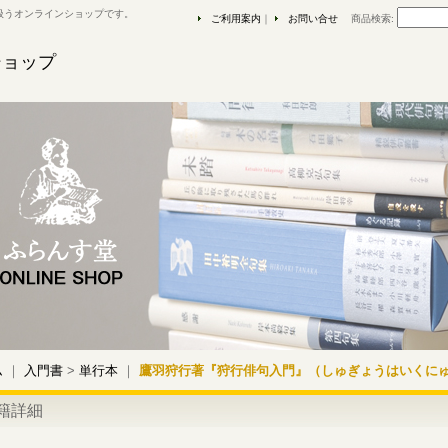
扱うオンラインショップです。
ご利用案内
｜
お問い合せ
商品検索
:
ショップ
ム
｜
入門書
>
単行本
｜
鷹羽狩行著『狩行俳句入門』（しゅぎょうはいくに
籍詳細