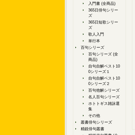
入門書 (全商品)
365日俳句シリー
ズ
365日短歌シリー
ズ
歌人入門
単行本
百句シリーズ
百句シリーズ (全
商品)
自句自解ベスト10
0シリーズ１
自句自解ベスト10
0シリーズ２
百句他解シリーズ
名人百句シリーズ
ホトトギス雑詠選
集
その他
叢書俳句シリーズ
精鋭俳句叢書