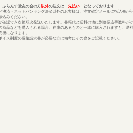
】ふらんす堂友の会の方
以外
の注文は
先払い
となっております
ド決済・ネットバンキング決済以外のお客様は、注文確定メールに払込先が
振込みください。
が確認でき次第順次発送いたします。書籍代と送料の他に別途振込手数料が
の商品などを購入される場合、在庫のあるものと一緒に購入されますと、送
売後になります。
ボイス制度の適格請求書が必要な方は備考にその旨をご記載ください。