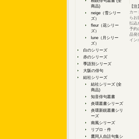
精鋭俳句叢書 (全
商品)
【注
カー
neige（雪シリー
らお
ズ）
払込
fleur（花シリー
予約
ズ）
品発
lune（月シリー
イン
ズ）
白のシリーズ
赤のシリーズ
季語別シリーズ
大阪の俳句
結社シリーズ
結社シリーズ (全
商品)
知音俳句叢書
炎環叢書シリーズ
炎環新鋭叢書シリ
ーズ
南風シリーズ
リブロ・件
鷹同人自註句集シ