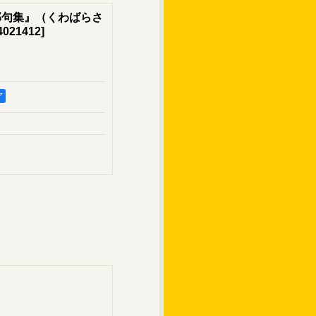
郎句集』（くわばらさ
4021412
]
ア