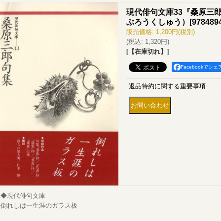
現代俳句文庫33『桑原三
ぶろうくしゅう）
[
978489
販売価格
:
1,200円
(税別)
(税込
:
1,320円
)
[【在庫切れ】]
Facebookでシェ
返品特約に関する重要事項
◆現代俳句文庫
倒れしは一生涯のガラス板