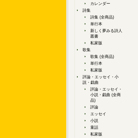
カレンダー
詩集
詩集 (全商品)
単行本
新しく夢みる詩人
叢書
私家版
歌集
歌集 (全商品)
単行本
私家版
評論・エッセイ・小
説・戯曲
評論・エッセイ・
小説・戯曲 (全商
品)
評論
エッセイ
小説
童話
私家版