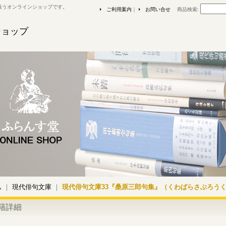
扱うオンラインショップです。
ご利用案内
｜
お問い合せ
商品検索
:
ショップ
ム
｜
現代俳句文庫
｜
現代俳句文庫33『桑原三郎句集』（くわばらさぶろう
籍詳細