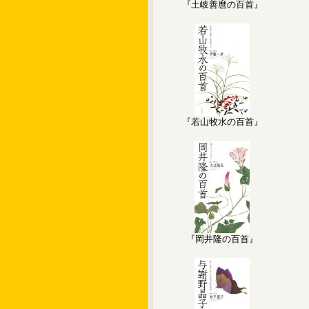
『土岐善麿の百首』
『若山牧水の百首』
『岡井隆の百首』