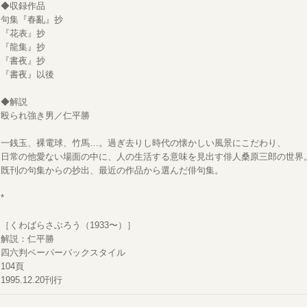
◆収録作品
句集『春亂』抄
『花表』抄
『龍集』抄
『書夜』抄
『書夜』以後
◆解説
殴られ強き男／仁平勝
一銭玉、裸電球、竹馬…。過ぎ去りし時代の懐かしい風景にこだわり、
日常の他愛ない場面の中に、人の生活する意味を見出す俳人桑原三郎の世界
既刊の句集からの抄出、最近の作品から選んだ俳句集。
*
［くわばらさぶろう（1933〜）］
解説：仁平勝
四六判ペーパーバックスタイル
104頁
1995.12.20刊行