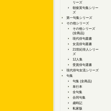
リーズ
朝俊英句集シリー
ズ
第一句集シリーズ
その他シリーズ
その他シリーズ
(全商品)
現代俳句叢書
女流俳句叢書
21世紀俳人シリー
ズ
12人集
受賞俳句選書
現代俳句女流シリーズ
句集
句集 (全商品)
単行本
全句集
合同句集
歳時記
私家版