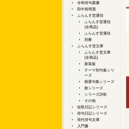
令和俳句叢書
田中裕明賞
ふらんす堂通信
ふらんす堂通信
(全商品)
ふらんす堂通信
別冊
ふらんす堂文庫
ふらんす堂文庫
(全商品)
新装版
テーマ別句集シリ
ーズ
精選句集シリーズ
旅シリーズ
シリーズ詩歌
その他
短歌日記シリーズ
俳句日記シリーズ
現代俳句文庫
入門書