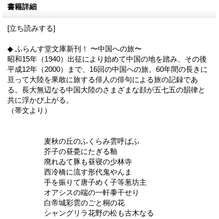
書籍詳細
[立ち読みする]
◆ ふらんす堂文庫新刊！ 〜中国への旅〜
昭和15年（1940）出征により始めて中国の地を踏み、その後
平成12年（2000）まで、16回の中国への旅。60年間の長きに
亘って大陸を果敢に旅する俳人の俳句による旅の記録であ
る。長大無辺なる中国大陸のさまざまな顔が五七五の韻律と
共に浮かび上がる。
（帯文より）
麦秋の丘のふくらみ雲呼ばふ
芥子の昼甍にたぎる釉
廃れゐて豚も昼寝の少林寺
西冷橋に流す形代鬼やんま
手を振りて唐子めく子等葱坊主
オアシスの端の一軒黍干せり
白帝城彩雲のごと桐の花
シャングリラ花野の松も古木なる