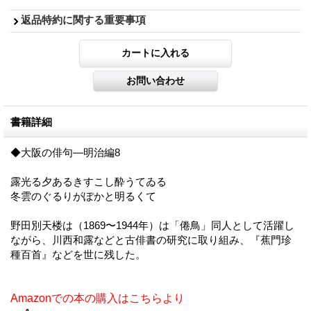
返品特約に関する重要事項
書籍詳細
◆大阪の俳句―明治編8
露光る夕あるきすこし酔うてゐる
冬雲のぐるりがぽかと明るくて
野田別天楼は（1869〜1944年）は「倦鳥」同人として活躍し
ながら、川西和露などと古俳書の研究に取り組み、『蕉門珍
種百首』などを世に残した。
Amazonでの本の購入はこちらより