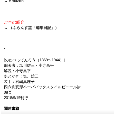
→
Amazon
ご本の紹介
→
（ふらんす堂「編集日記」）
*
[のだべってんろう（1869〜1944）]
編著者：塩川雄三・小寺昌平
解説：小寺昌平
あとがき：塩川雄三
装丁：君嶋真理子
四六判変形ペーパバックスタイルビニール掛
98頁
2018/9/19刊行
関連書籍