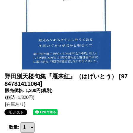
野田別天楼句集『雁来紅』（はげいとう）
[97
84781411064]
販売価格
:
1,200円
(税別)
(税込
:
1,320円
)
[在庫あり]
数量
: