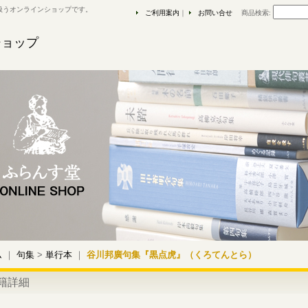
扱うオンラインショップです。
ご利用案内
｜
お問い合せ
商品検索
:
ショップ
ム
｜
句集
>
単行本
｜
谷川邦廣句集『黒点虎』（くろてんとら）
籍詳細