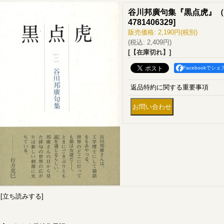
谷川邦廣句集『黒点虎』（
4781406329
]
販売価格
:
2,190円
(税別)
(税込
:
2,409円
)
[【在庫切れ】]
Facebookでシェ
返品特約に関する重要事項
[立ち読みする]