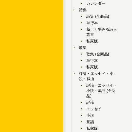
カレンダー
詩集
詩集 (全商品)
単行本
新しく夢みる詩人
叢書
私家版
歌集
歌集 (全商品)
単行本
私家版
評論・エッセイ・小
説・戯曲
評論・エッセイ・
小説・戯曲 (全商
品)
評論
エッセイ
小説
童話
私家版