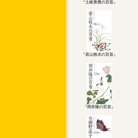
『土岐善麿の百首』
『若山牧水の百首』
『岡井隆の百首』