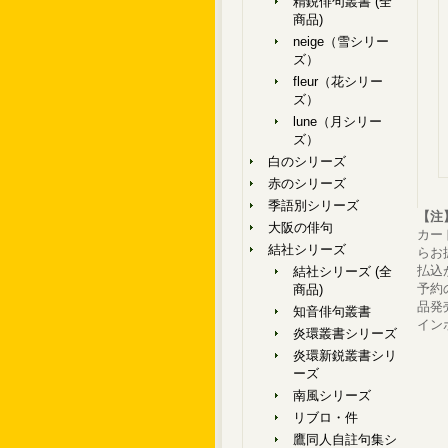
精鋭俳句叢書 (全
商品)
neige（雪シリー
ズ）
fleur（花シリー
ズ）
lune（月シリー
ズ）
白のシリーズ
赤のシリーズ
季語別シリーズ
【注
大阪の俳句
カー
結社シリーズ
らお
払込
結社シリーズ (全
予約
商品)
品発
知音俳句叢書
イン
炎環叢書シリーズ
炎環新鋭叢書シリ
ーズ
南風シリーズ
リブロ・件
鷹同人自註句集シ