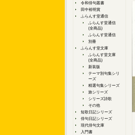
令和俳句叢書
田中裕明賞
ふらんす堂通信
ふらんす堂通信
(全商品)
ふらんす堂通信
別冊
ふらんす堂文庫
ふらんす堂文庫
(全商品)
新装版
テーマ別句集シリ
ーズ
精選句集シリーズ
旅シリーズ
シリーズ詩歌
その他
短歌日記シリーズ
俳句日記シリーズ
現代俳句文庫
入門書