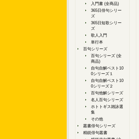
入門書 (全商品)
365日俳句シリー
ズ
365日短歌シリー
ズ
歌人入門
単行本
百句シリーズ
百句シリーズ (全
商品)
自句自解ベスト10
0シリーズ１
自句自解ベスト10
0シリーズ２
百句他解シリーズ
名人百句シリーズ
ホトトギス雑詠選
集
その他
叢書俳句シリーズ
精鋭俳句叢書