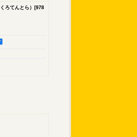
くろてんとら）
[
978
ア