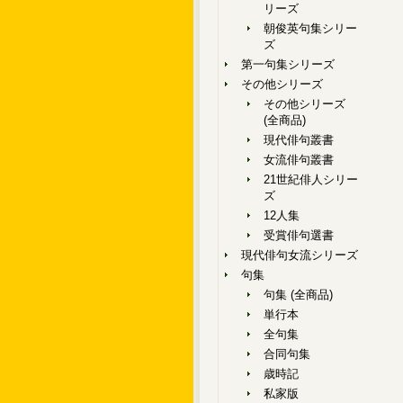
リーズ
朝俊英句集シリー
ズ
第一句集シリーズ
その他シリーズ
その他シリーズ
(全商品)
現代俳句叢書
女流俳句叢書
21世紀俳人シリー
ズ
12人集
受賞俳句選書
現代俳句女流シリーズ
句集
句集 (全商品)
単行本
全句集
合同句集
歳時記
私家版