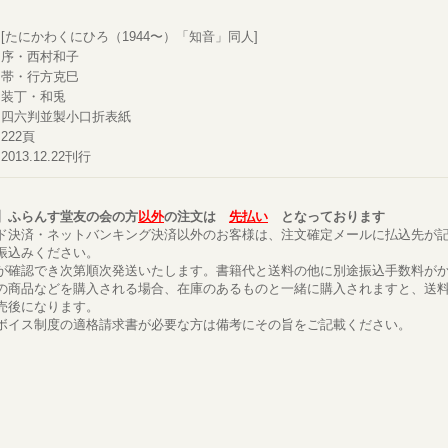
[たにかわくにひろ（1944〜）「知音」同人]
序・西村和子
帯・行方克巳
装丁・和兎
四六判並製小口折表紙
222頁
2013.12.22刊行
】ふらんす堂友の会の方
以外
の注文は
先払い
となっております
ド決済・ネットバンキング決済以外のお客様は、注文確定メールに払込先が
振込みください。
が確認でき次第順次発送いたします。書籍代と送料の他に別途振込手数料が
の商品などを購入される場合、在庫のあるものと一緒に購入されますと、送
売後になります。
ボイス制度の適格請求書が必要な方は備考にその旨をご記載ください。