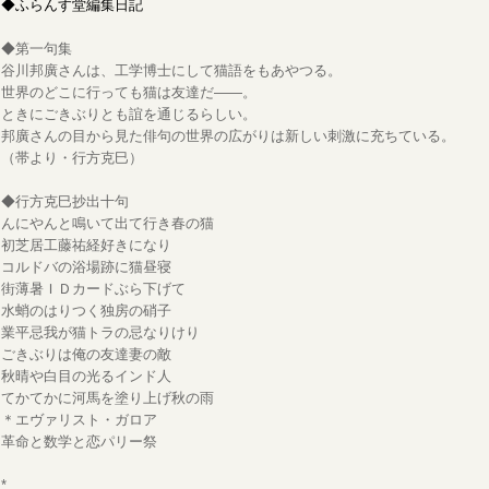
◆ふらんす堂編集日記
◆第一句集
谷川邦廣さんは、工学博士にして猫語をもあやつる。
世界のどこに行っても猫は友達だ――。
ときにごきぶりとも誼を通じるらしい。
邦廣さんの目から見た俳句の世界の広がりは新しい刺激に充ちている。
（帯より・行方克巳）
◆行方克巳抄出十句
んにやんと鳴いて出て行き春の猫
初芝居工藤祐経好きになり
コルドバの浴場跡に猫昼寝
街薄暑ＩＤカードぶら下げて
水蛸のはりつく独房の硝子
業平忌我が猫トラの忌なりけり
ごきぶりは俺の友達妻の敵
秋晴や白目の光るインド人
てかてかに河馬を塗り上げ秋の雨
＊エヴァリスト・ガロア
革命と数学と恋パリー祭
*