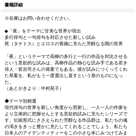
書籍詳細
※在庫はお問い合わせください。
◆「夜」をテーマに甘美な世界が現出
多行俳句と一句俳句を対応させた新しい試み
死（タナトス）とエロスの香織に充ちた芳醇なる闇の世界
「夜」というテーマで高柳の多行と一行の作品を対比させる
という意欲的な試みは、高柳作品の熱心な読み手である若き
俳人・皆吉司さんの発案でもある。彼が試みにつくってくれ
た草案を、私がもう一度選出し直すという形のものになっ
た。
（あとがきより：中村苑子）
◆テーマ別精選
現代俳句の世界を新しい角度から照射し、一人一人の作家を
より立体的に把握せんとする意欲的試みに充ちたシリーズで
す。伝統形式にささえられた芳醇なる作品群は、私たちの魂
の渇きをきっと豊かに充たしてくれることでしょう。私たち
日本人のアイデンティティーをこの小さな本にみつけてみま