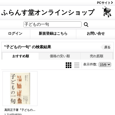
PCサイト
ふらんす堂オンラインショップ
ログイン
新規登録はこちら
お問い合せ
"子どもの一句"
の
検索結果
戻る
おすすめ順
価格の安い順
売れ筋順
表示件数
:
高田正子著『子どもの一句』（こどものいっく）
1,714円
(税別)