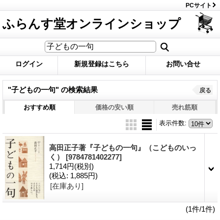
PCサイト
ふらんす堂オンラインショップ
ログイン
新規登録はこちら
お問い合せ
"子どもの一句"
の
検索結果
戻る
おすすめ順
価格の安い順
売れ筋順
表示件数
:
高田正子著『子どもの一句』（こどものいっ
く）
[9784781402277]
1,714円
(税別)
(税込
:
1,885円)
[在庫あり]
(1件/1件)