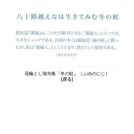
花輪とし哉句集『冬の虹』（ふゆのにじ）
[戻る]