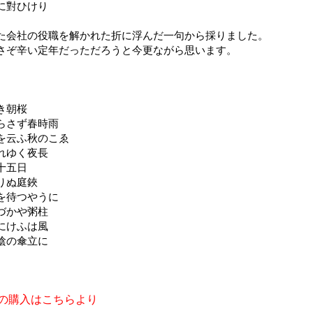
に對ひけり
た会社の役職を解かれた折に浮んだ一句から採りました。
さぞ辛い定年だっただろうと今更ながら思います。
き朝桜
らさず春時雨
を云ふ秋のこゑ
れゆく夜長
十五日
りぬ庭鋏
を待つやうに
づかや粥柱
にけふは風
陰の傘立に
の本の購入はこちらより