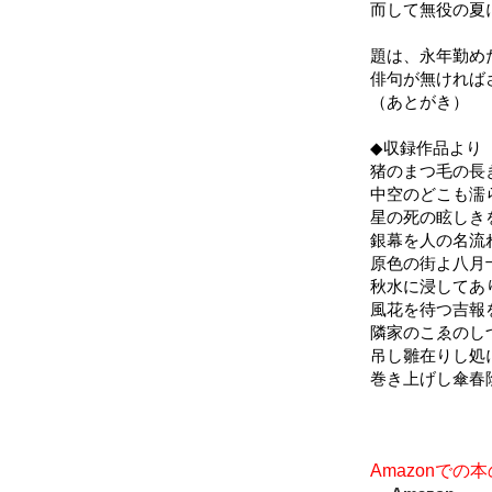
而して無役の夏
題は、永年勤め
俳句が無ければ
（あとがき）
◆収録作品より
猪のまつ毛の長
中空のどこも濡
星の死の眩しき
銀幕を人の名流
原色の街よ八月
秋水に浸してあ
風花を待つ吉報
隣家のこゑのし
吊し雛在りし処
巻き上げし傘春
Amazonで