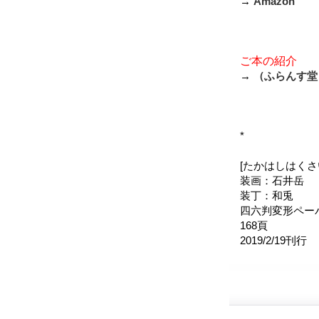
→
Amazon
ご本の紹介
→
（ふらんす堂
*
[たかはしはくさ
装画：石井岳
装丁：和兎
四六判変形ペー
168頁
2019/2/19刊行