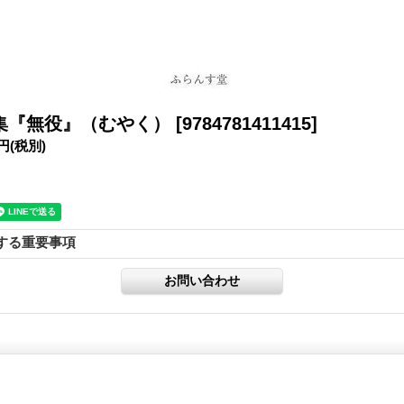
集『無役』（むやく）
[9784781411415]
0円
(税別)
する重要事項